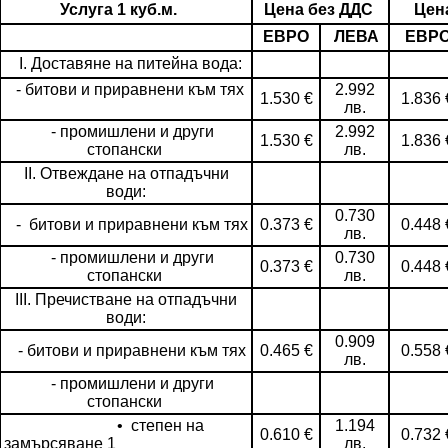
Услуга 1 куб.м.
Цена без ДДС
Цен
ЕВРО
ЛЕВА
ЕВР
I. Доставяне на питейна вода:
- битови и приравнени към тях
2.992
1.530 €
1.836 
лв.
- промишлени и други
2.992
1.530 €
1.836 
стопански
лв.
II. Отвеждане на отпадъчни
води:
0.730
- битови и приравнени към тях
0.373 €
0.448 
лв.
- промишлени и други
0.730
0.373 €
0.448 
стопански
лв.
III. Пречистване на отпадъчни
води:
0.909
- битови и приравнени към тях
0.465 €
0.558 
лв.
- промишлени и други
стопански
• степен на
1.194
0.610 €
0.732 
замърсяване 1
лв.