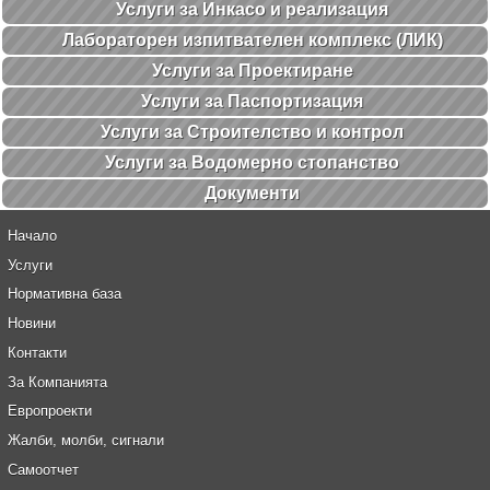
Услуги за Инкасо и реализация
Лабораторен изпитвателен комплекс (ЛИК)
Услуги за Проектиране
Услуги за Паспортизация
Услуги за Строителство и контрол
Услуги за Водомерно стопанство
Документи
Начало
Услуги
Нормативна база
Новини
Контакти
За Компанията
Европроекти
Жалби, молби, сигнали
Самоотчет