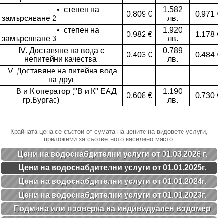
• степен на
1.582
0.809 €
0.971 
замърсяване 2
лв.
• степен на
1.920
0.982 €
1.178 
замърсяване 3
лв.
IV. Доставяне на вода с
0.789
0.403 €
0.484 
непитейни качества
лв.
V. Доставяне на питейна вода
на друг
В и К оператор ("В и К" ЕАД
1.190
0.608 €
0.730 
гр.Бургас)
лв.
Крайната цена се състои от сумата на цените на видовете услуги,
приложими за съответното населено място.
Цени на водоснабдителни услуги от 01.03.2026 г.
Цени на водоснабдителни услуги от 01.01.2025г.
Цени на водоснабдителни услуги от 01.01.2024г.
Цени на водоснабдителни услуги от 01.01.2023г.
Подмяна или проверка на индивидуален водомер