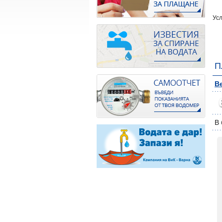
Усл
П
Ве
В 