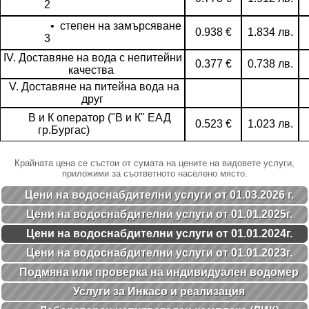
2
• степен на замърсяване
0.938 €
1.834 лв.
3
IV. Доставяне на вода с непитейни
0.377 €
0.738 лв.
качества
V. Доставяне на питейна вода на
друг
В и К оператор ("В и К" ЕАД
0.523 €
1.023 лв.
гр.Бургас)
Крайната цена се състои от сумата на цените на видовете услуги,
приложими за съответното населено място.
Цени на водоснабдителни услуги от 01.03.2026 г.
Цени на водоснабдителни услуги от 01.01.2025г.
Цени на водоснабдителни услуги от 01.01.2024г.
Цени на водоснабдителни услуги от 01.01.2023г.
Подмяна или проверка на индивидуален водомер
Услуги за Инкасо и реализация