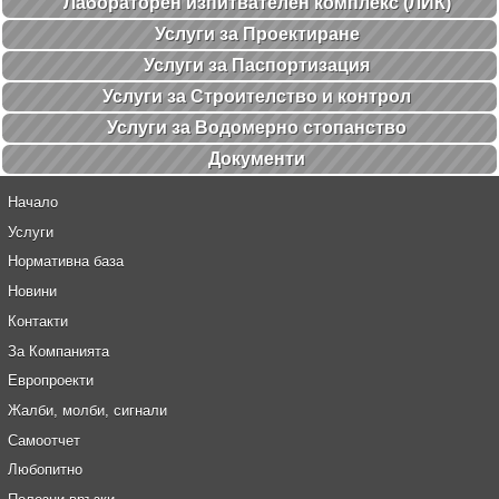
Лабораторен изпитвателен комплекс (ЛИК)
Услуги за Проектиране
Услуги за Паспортизация
Услуги за Строителство и контрол
Услуги за Водомерно стопанство
Документи
Начало
Услуги
Нормативна база
Новини
Контакти
За Компанията
Европроекти
Жалби, молби, сигнали
Самоотчет
Любопитно