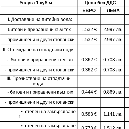
Услуга 1 куб.м.
Цена без ДДС
ЕВРО
ЛЕВА
I. Доставяне на питейна вода:
- битови и приравнени към тях
1.532 €
2.997 лв.
- промишлени и други стопански
1.532 €
2.997 лв.
II. Отвеждане на отпадъчни води:
- битови и приравнени към тях
0.362 €
0.708 лв.
- промишлени и други стопански
0.362 €
0.708 лв.
III. Пречистване на отпадъчни
води:
- битови и приравнени към тях
0.444 €
0.869 лв.
- промишлени и други стопански
• степен на замърсяване
0.583 €
1.141 лв.
1
• степен на замърсяване
0.773 €
1.512 лв.