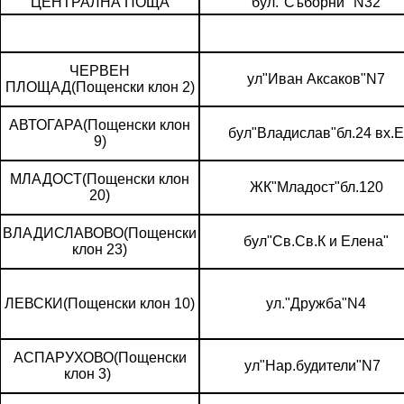
ЦЕНТРАЛНА ПОЩА
бул."Съборни" N32
ЧЕРВЕН
ул"Иван Аксаков"N7
ПЛОЩАД(Пощенски клон 2)
АВТОГАРА(Пощенски клон
бул"Владислав"бл.24 вх.Е
9)
МЛАДОСТ(Пощенски клон
ЖК"Младост"бл.120
20)
ВЛАДИСЛАВОВО(Пощенски
бул"Св.Св.К и Елена"
клон 23)
ЛЕВСКИ(Пощенски клон 10)
ул."Дружба"N4
АСПАРУХОВО(Пощенски
ул"Нар.будители"N7
клон 3)