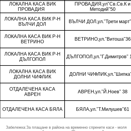
ЛОКАЛНА КАСА ВИК
ПРОВАДИЯ,ул"Св.Св.К и
ПРОВАДИЯ
Методий"50
ЛОКАЛНА КАСА ВИК Р-Н
ВЪЛЧИ ДОЛ,ул."Трети март
ВЪЛЧИ ДОЛ
ЛОКАЛНА КАСА ВИК Р-Н
ВЕТРИНО,ул."Витоша"36
ВЕТРИНО
ЛОКАЛНА КАСА ВИК Р-Н
ДЪЛГОПОЛ,ул."Г.Димитров" 
ДЪЛГОПОЛ
ЛОКАЛНА КАСА ВИК
ДОЛНИ ЧИФЛИК,ул."Шипка
ДОЛНИ ЧИФЛИК
ОТДАЛЕЧЕНА КАСА
АВРЕН,ул."Й.Ноев" 38
АВРЕН
ОТДАЛЕЧЕНА КАСА БЯЛА
БЯЛА,ул."Т.Милушев"61
Забележка:За плащане в района на временно спрените каси - моля