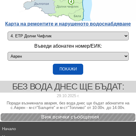
Карта на ремонтите и нарушеното водоснабдяване
Въведи абонатен номер/ЕИК:
БЕЗ ВОДА ДНЕС ЩЕ БЪДАТ:
29.10.2025 г.
Поради възникнала авария, без вода днес ще бъдат абонатите на
с.Аврен - м-ст"Балците" и м-ст"Топливо" от 10.00ч. до 14.00ч.
Виж всички cъобщения
Начало