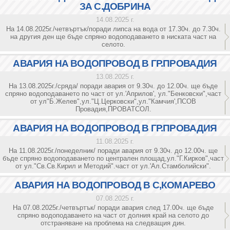
ЗА С.ДОБРИНА
14.08.2025 г.
На 14.08.2025г./четвъртък/поради липса на вода от 17.30ч. до 7.30ч.
на другия ден ще бъде спряно водоподаването в ниската част на
селото.
АВАРИЯ НА ВОДОПРОВОД В ГР.ПРОВАДИЯ
13.08.2025 г.
На 13.08.2025г./сряда/ поради авария от 9.30ч. до 12.00ч. ще бъде
спряно водоподаването по част от ул.'Априлов', ул."Бенковски",част
от ул"Б.Желев",ул."Ц.Церковски",ул."Камчия',ПСОВ
Провадия,ПРОВАТСОЛ.
АВАРИЯ НА ВОДОПРОВОД В ГР.ПРОВАДИЯ
11.08.2025 г.
На 11.08.2025г./понеделник/ поради авария от 9.30ч. до 12.00ч. ще
бъде спряно водоподаването по централен площад,ул."Г.Кирков",част
от ул."Св.Св.Кирил и Методий".част от ул.'Ал.Стамболийски".
АВАРИЯ НА ВОДОПРОВОД В С,КОМАРЕВО
07.08.2025 г.
На 07.08.2025г./четвъртък/ поради авария след 17.00ч. ще бъде
спряно водоподаването на част от долния край на селото до
отстраняване на проблема на следващия дин.