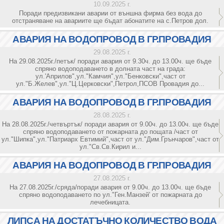
10.09.2025 г.
Поради предизвикани аварии от външна фирма без вода до
отстраняване на авариите ще бъдат абонатите на с.Петров дол.
АВАРИЯ НА ВОДОПРОВОД В ГР.ПРОВАДИЯ
29.08.2025 г.
На 29.08.2025г./петък/ поради авария от 9.30ч. до 13.00ч. ще бъде
спряно водоподаването в долната част на града:
ул.'Априлов",ул."Камчия",ул."Бенковски",част от
ул."Б.Желев",ул."Ц.Церковски",Петрол,ПСОВ Провадия до...
АВАРИЯ НА ВОДОПРОВОД В ГР.ПРОВАДИЯ
28.08.2025 г.
На 28.08.2025г./четвъртък/ поради авария от 9.00ч. до 13.00ч. ще бъде
спряно водоподаването от пожарната до пощата /част от
ул."Шипка",ул."Патриарх Евтимий",част от ул."Дим.Грънчаров",част от
ул."Св.Св.Кирил и...
АВАРИЯ НА ВОДОПРОВОД В ГР.ПРОВАДИЯ
27.08.2025 г.
На 27.08.2025г./сряда/поради авария от 9.00ч. до 13.00ч. ще бъде
спряно водоподаването по ул."Ген.Манзей' от пожарната до
лечебницата.
ЛИПСА НА ДОСТАТЪЧНО КОЛИЧЕСТВО ВОДА