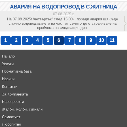
АВАРИЯ НА ВОДОПРОВОД В С.ЖИТНИЦА
07.08.2025 г.
На 07.08.2025г./четвъртък/ след 15.00ч. поради авария щя бъде
спряно водоподаването на част от селото до отстраняване на
проблема на следващия ден.
1
2
3
4
5
6
7
8
9
10
11
Начало
Услуги
Нормативна база
Новини
Контакти
За Компанията
Европроекти
Жалби, молби, сигнали
Самоотчет
Любопитно