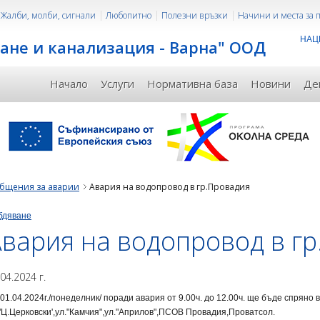
Жалби, молби, сигнали
Любопитно
Полезни връзки
Начини и места за
НАЦ
ане и канализация - Варна" ООД
Начало
Услуги
Нормативна база
Новини
Де
бщения за аварии
Авария на водопровод в гр.Провадия
бдяване
вария на водопровод в г
.04.2024 г.
01.04.2024г./понеделник/ поради авария от 9.00ч. до 12.00ч. ще бъде спряно
"Ц.Церковски',ул."Камчия",ул."Априлов",ПСОВ Провадия,Проватсол.