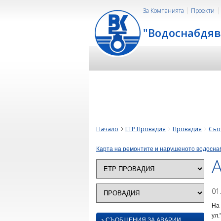
За Компанията
Проекти
"Водоснабдяв
Начало
ЕТР Провадия
Провадия
Съо
Карта на ремонтите и нарушеното водосна
А
01
На 
ул.
›
СЪОБЩЕНИЯ ЗА АВАРИИ