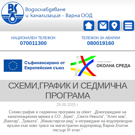
НАЦИОНАЛЕН ТЕЛЕФОН
ТЕЛЕФОН ЗА АВАРИИ
070011300
080019160
СХЕМИ,ГРАФИК И СЕДМИЧНА
ПРОГРАМА
29.09.2025 г.
Схеми,график и седмична програма за обект: „Доизграждане на
канализационна мрежа в СО: „Бриз“, „Свети Никола“, “Ален мак“,
„Ваялар“, „Траката“, „Манастирски рид“ и изграждане на водопроводни
връзки към ново трасе на магистрален водопровод Варна-Златни
пясъци III етап.“