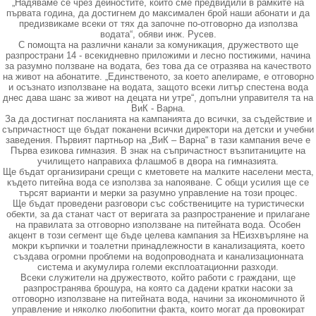
„Надяваме се чрез дейностите, които сме предвидили в рамките на
първата година, да достигнем до максимален брой наши абонати и да
предизвикаме всеки от тях да започне по-отговорно да използва
водата“, обяви инж. Русев.
С помощта на различни канали за комуникация, дружеството ще
разпространи 14 - всекидневно приложими и лесно постижими, начина
за разумно ползване на водата, без това да се отразява на качеството
на живот на абонатите. „Единственото, за което апелираме, е отговорно
и осъзнато използване на водата, защото всеки литър спестена вода
днес дава шанс за живот на децата ни утре“, допълни управителя та на
ВиК - Варна.
За да достигнат посланията на кампанията до всички, за съдействие и
съпричастност ще бъдат поканени всички директори на детски и учебни
заведения. Първият партньор на „ВиК – Варна“ в тази кампания вече е
Първа езикова гимназия. В знак на съпричастност възпитаниците на
училището направиха флашмоб в двора на гимназията.
Ще бъдат организирани срещи с кметовете на малките населени места,
където питейна вода се използва за напояване. С общи усилия ще се
търсят варианти и мерки за разумно управление на този процес.
Ще бъдат проведени разговори със собствениците на туристически
обекти, за да станат част от веригата за разпространение и прилагане
на правилата за отговорно използване на питейната вода. Особен
акцент в този сегмент ще бъде целева кампания за НЕизхвърляне на
мокри кърпички и тоалетни принадлежности в канализацията, което
създава огромни проблеми на водопроводната и канализационната
система и акумулира големи експлоатационни разходи.
Всеки служители на дружеството, който работи с граждани, ще
разпространява брошура, на която са дадени кратки насоки за
отговорно използване на питейната вода, начини за икономичното й
управление и няколко любопитни факта, които могат да провокират