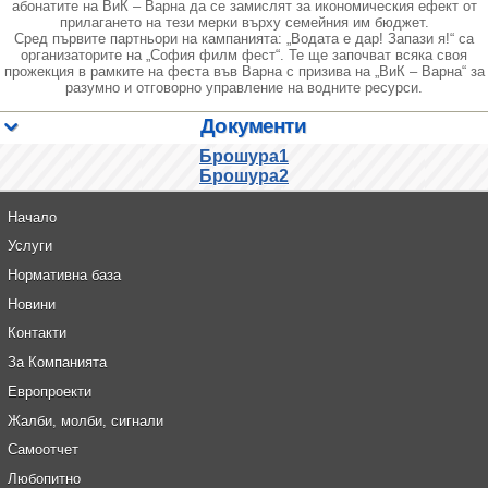
абонатите на ВиК – Варна да се замислят за икономическия ефект от
прилагането на тези мерки върху семейния им бюджет.
Сред първите партньори на кампанията: „Водата е дар! Запази я!“ са
организаторите на „София филм фест“. Те ще започват всяка своя
прожекция в рамките на феста във Варна с призива на „ВиК – Варна“ за
разумно и отговорно управление на водните ресурси.
Документи
Брошура1
Брошура2
Начало
Услуги
Нормативна база
Новини
Контакти
За Компанията
Европроекти
Жалби, молби, сигнали
Самоотчет
Любопитно