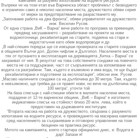
кампания за разумно използване на водните ресурси.
Въпреки че на този етап във Варненска област проблемът с безводието
е ограничен само в няколко населени места, дружеството обяви серия
от мерки за предотвратяване на разрастването му.
„Започваме работа на два фронта“, обяви управителят на дружеството
инж. Веселин Русев.
От една страна „ВиК – Варна“ вече работи по програма за превенция,
предвид засушаването – разработване на проекти за нови
водоизточници, рехабилитация на старите, подмяна на стари и
недостатъчни като обем водопроводи и др
„В най-спешен порядък ще се извърши проверката на старите сондажи
в общините Вълчи дол, Долен чифлик и Дългопол. Населените места в
тях от пускането в експлоатация на деривацията „Китка – Варна“ се
захранват от нея. В резултат на това собствените сондажи на повечето
места не са поддържани, част от съоръженията за изпомпване на
водата са разграбени. Там, където е възможно и има вода, те ще бъдат
рехабилитирани и подготвени за експлоатация“, обясни инж. Русев.
„Масово наличните сондажи са на дълбочина до 30 метра. Там, където
е невъзможно, ще трябва да се правят нови, но вече на дълбочина над
100 метра“, уточти той.
На база списъци с най-спешни обекти в малките населени места,
подадени от 12-те варненски общини, „ВиК – Варна“ е изготвило
индикативен списък на стойност близо 20 млн. лева, който е
предоставен на държавните институции.
“Втората насока на работа на дружеството, свързана с разумното
използване на водните ресурси, е провеждането на масирана кампания
сред населението за съхраняване и отговорно управление на този
безценен на практика ресурс.
Мотото на кампанията, която стартира официално днес, е: Водата е
дар! Запази я!