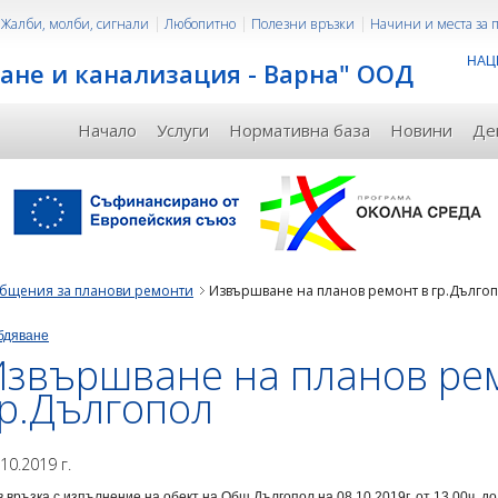
Жалби, молби, сигнали
Любопитно
Полезни връзки
Начини и места за
НАЦ
ане и канализация - Варна" ООД
Начало
Услуги
Нормативна база
Новини
Де
бщения за планови ремонти
Извършване на планов ремонт в гр.Дълго
бдяване
Извършване на планов ре
гр.Дългопол
.10.2019 г.
 връзка с изпълнение на обект на Общ.Дългопол на 08.10.2019г. от 13.00ч. д