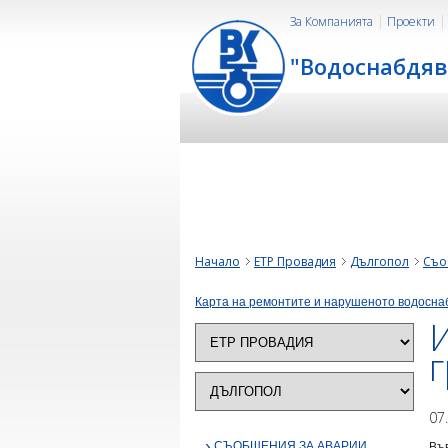
За Компанията
Проекти
"Водоснабдяв
Начало
ЕТР Провадия
Дългопол
Съо
Карта на ремонтите и нарушеното водосна
07
›
СЪОБЩЕНИЯ ЗА АВАРИИ
Във