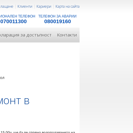
 плащане
Клиенти
Кариери
Карта на сайта
ИОНАЛЕН ТЕЛЕФОН
ТЕЛЕФОН ЗА АВАРИИ
070011300
080019160
кларация за достъпност
Контакти
пол
монт в
о 15.00ч. ще бъде спряно водоподаването на