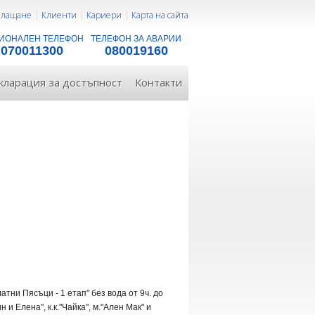
 плащане
Клиенти
Кариери
Карта на сайта
ИОНАЛЕН ТЕЛЕФОН
ТЕЛЕФОН ЗА АВАРИИ
070011300
080019160
кларация за достъпност
Контакти
тни Пясъци - 1 етап" без вода от 9ч. до
 и Елена", к.к."Чайка", м."Ален Мак" и