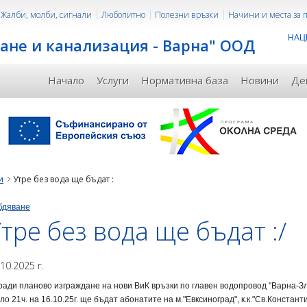
Жалби, молби, сигнали
Любопитно
Полезни връзки
Начини и места за
НАЦ
ане и канализация - Варна" ООД
Начало
Услуги
Нормативна база
Новини
Де
и
Утре без вода ще бъдат :
бдяване
тре без вода ще бъдат :/
.10.2025 г.
ади планово изграждане на нови ВиК връзки по главен водопровод "Варна-Зла
ло 21ч. на 16.10.25г. ще бъдат абонатите на м."Евксиноград", к.к."Св.Константин