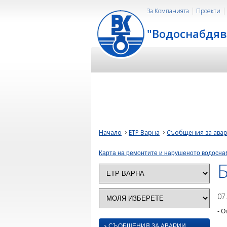
За Компанията
Проекти
"Водоснабдяв
Начало
ЕТР Варна
Съобщения за ава
Карта на ремонтите и нарушеното водосна
Б
07
- О
›
СЪОБЩЕНИЯ ЗА АВАРИИ