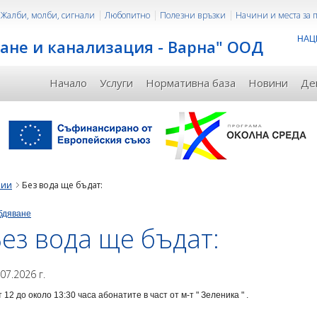
Жалби, молби, сигнали
Любопитно
Полезни връзки
Начини и места за
НАЦ
ане и канализация - Варна" ООД
Начало
Услуги
Нормативна база
Новини
Де
рии
Без вода ще бъдат:
бдяване
ез вода ще бъдат:
.07.2026 г.
т 12 до около 13:30 часа абонатите в част от м-т " Зеленика " .