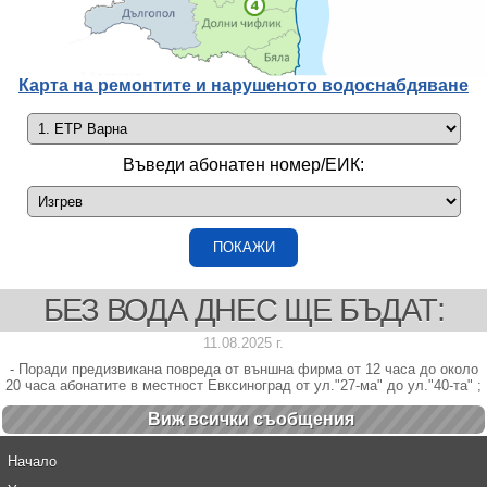
Карта на ремонтите и нарушеното водоснабдяване
Въведи абонатен номер/ЕИК:
БЕЗ ВОДА ДНЕС ЩЕ БЪДАТ:
11.08.2025 г.
- Поради предизвикана повреда от външна фирма от 12 часа до около
20 часа абонатите в местност Евксиноград от ул."27-ма" до ул."40-та" ;
Виж всички cъобщения
Начало