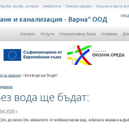
Жалби, молби, сигнали
Любопитно
Полезни връзки
Начини и места за
НАЦ
ане и канализация - Варна" ООД
Начало
Услуги
Нормативна база
Новини
Де
я за аварии
Без вода ще бъдат:
бдяване
ез вода ще бъдат:
.04.2025 г.
 10ч. до около 16ч. абонатите от м.Манастирски рид , м.Бялата чешма и м.Дъ