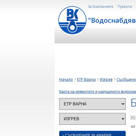
За Компанията
Проекти
"Водоснабдяв
Начало
ЕТР Варна
Изгрев
Съобщени
Карта на ремонтите и нарушеното водосна
Б
30
-от
›
СЪОБЩЕНИЯ ЗА АВАРИИ