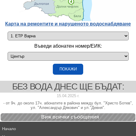
Карта на ремонтите и нарушеното водоснабдяване
Въведи абонатен номер/ЕИК:
БЕЗ ВОДА ДНЕС ЩЕ БЪДАТ:
15.04.2025 г.
- от 9ч. до около 17ч. абонатите в района между бул. "Христо Ботев",
ул. "Александър Дякович" и ул."Девня".
Виж всички cъобщения
Начало