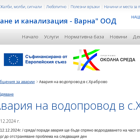
Жалби, молби, сигнали
Любопитно
Полезни връзки
Начини и места за
НАЦ
ане и канализация - Варна" ООД
Начало
Услуги
Нормативна база
Новини
Де
бщения за аварии
Авария на водопровод в с.Храброво
бдяване
вария на водопровод в с
.12.2024 г.
12.12.2024г. / сряда/ поради авария ще бъде спряно водоодаването на част о
р/ до отстраняване проблема на следващия ден