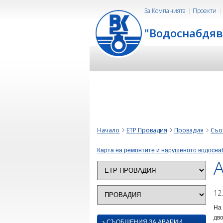
За Компанията
Проекти
"Водоснабдяв
Начало
ЕТР Провадия
Провадия
Съо
Карта на ремонтите и нарушеното водосна
А
12
На 
дво
›
СЪОБЩЕНИЯ ЗА АВАРИИ