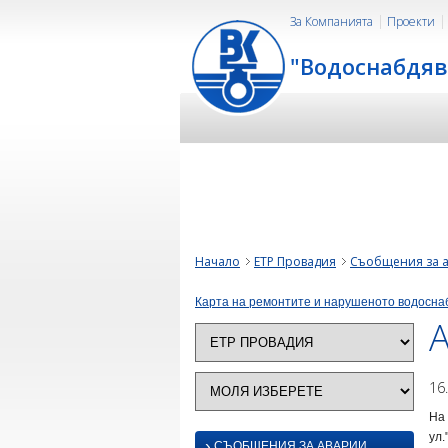
За Компанията
Проекти
"Водоснабдяв
Начало
ЕТР Провадия
Съобщения за 
Карта на ремонтите и нарушеното водосна
А
16
На 
ул.
›
СЪОБЩЕНИЯ ЗА АВАРИИ