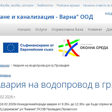
Жалби, молби, сигнали
Любопитно
Полезни връзки
Начини и места за
НАЦ
ане и канализация - Варна" ООД
Начало
Услуги
Нормативна база
Новини
Де
аварии
Авария на водопровод в гр.Провадия
бдяване
вария на водопровод в г
.02.2026 г.
16.02.2026г./понеделник/поради авария от 9.30ч. до 12.30ч. ще бъде спряно 
"Ц.Церковски",ул."Камчия",ПСОВ Провадия,Проватсол.