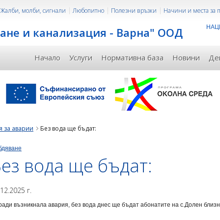
Жалби, молби, сигнали
Любопитно
Полезни връзки
Начини и места за
НАЦ
ане и канализация - Варна" ООД
Начало
Услуги
Нормативна база
Новини
Де
 за аварии
Без вода ще бъдат:
бдяване
ез вода ще бъдат:
.12.2025 г.
ади възникнала авария, без вода днес ще бъдат абонатите на с.Долен близнак