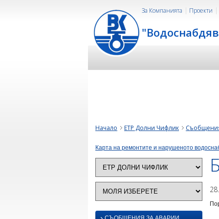
За Компанията
Проекти
"Водоснабдяв
Начало
ЕТР Долни Чифлик
Съобщения
Карта на ремонтите и нарушеното водосна
Б
28
Пор
›
СЪОБЩЕНИЯ ЗА АВАРИИ