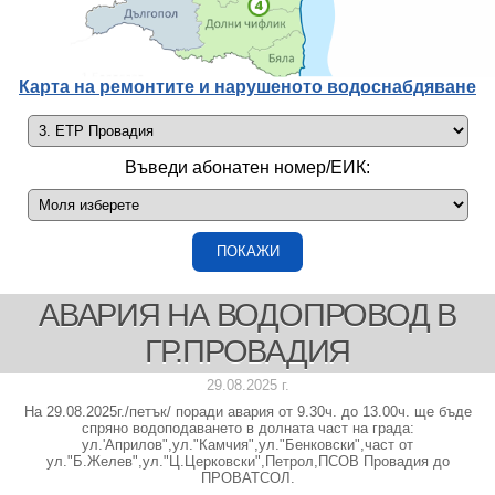
Карта на ремонтите и нарушеното водоснабдяване
Въведи абонатен номер/ЕИК:
АВАРИЯ НА ВОДОПРОВОД В
ГР.ПРОВАДИЯ
29.08.2025 г.
На 29.08.2025г./петък/ поради авария от 9.30ч. до 13.00ч. ще бъде
спряно водоподаването в долната част на града:
ул.'Априлов",ул."Камчия",ул."Бенковски",част от
ул."Б.Желев",ул."Ц.Церковски",Петрол,ПСОВ Провадия до
ПРОВАТСОЛ.