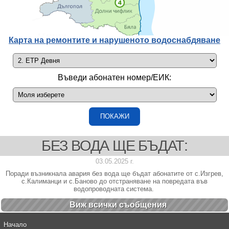
Карта на ремонтите и нарушеното водоснабдяване
Въведи абонатен номер/ЕИК:
БЕЗ ВОДА ЩЕ БЪДАТ:
03.05.2025 г.
Поради възникнала авария без вода ще бъдат абонатите от с.Изгрев,
с.Калиманци и с.Баново до отстраняване на повредата във
водопроводната система.
Виж всички cъобщения
Начало