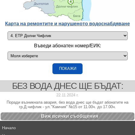
Карта на ремонтите и нарушеното водоснабдяване
Въведи абонатен номер/ЕИК:
БЕЗ ВОДА ДНЕС ЩЕ БЪДАТ:
22.11.2024 г.
Поради възникнала авария, без вода днес ще бъдат абонатите на
гр.Д.чифлик - ул."Камчия" №15 от 11.00ч. до 17.00ч.
Виж всички cъобщения
Начало