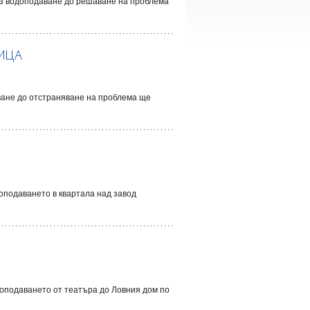
без водоподаване до решаване на проблема
НИЦА
аване до отстраняване на проблема ще
доподаването в квартала над завод
одоподаването от театъра до Ловния дом по