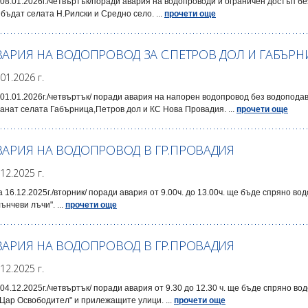
08.01.2026г./четвъртък/поради авария на водопроводи и ограничен достъп 
бъдат селата Н.Рилски и Средно село. ...
прочети още
ВАРИЯ НА ВОДОПРОВОД ЗА С.ПЕТРОВ ДОЛ И ГАБЪР
.01.2026 г.
01.01.2026г./четвъртък/ поради авария на напорен водопровод без водопод
анат селата Габърница,Петров дол и КС Нова Провадия. ...
прочети още
ВАРИЯ НА ВОДОПРОВОД В ГР.ПРОВАДИЯ
.12.2025 г.
 16.12.2025г./вторник/ поради авария от 9.00ч. до 13.00ч. ще бъде спряно во
ънчеви лъчи". ...
прочети още
ВАРИЯ НА ВОДОПРОВОД В ГР.ПРОВАДИЯ
.12.2025 г.
04.12.2025г./четвъртък/ поради авария от 9.30 до 12.30 ч. ще бъде спряно в
'Цар Освободител" и прилежащите улици. ...
прочети още