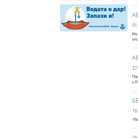
А
01
На 
отс
А
27
Пор
с.П
Б
16
-По
Д