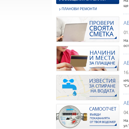
На 
ще 
›
ПЛАНОВИ РЕМОНТИ
А
01
На 
ост
А
16
нНа
"Сл
А
04
На 
ул.