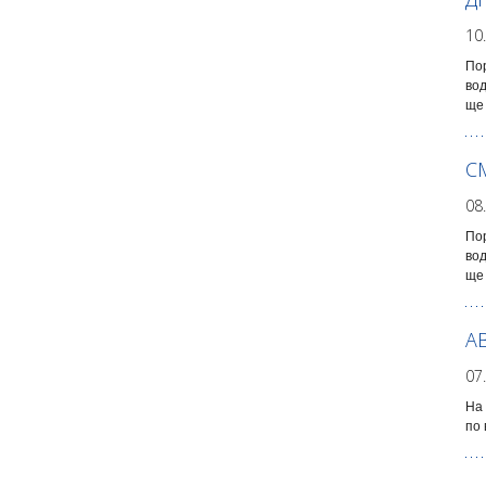
10
Пор
во
ще 
С
08
Пор
во
ще 
А
07
На 
по 