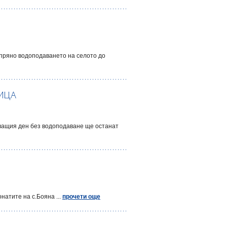
спряно водоподаването на селото до
НИЦА
дващия ден без водоподаване ще останат
натите на с.Бояна ...
прочети още