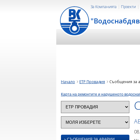
За Компанията
Проекти
"Водоснабдяв
Начало
ЕТР Провадия
Съобщения за 
Карта на ремонтите и нарушеното водосна
А
08
›
СЪОБЩЕНИЯ ЗА АВАРИИ