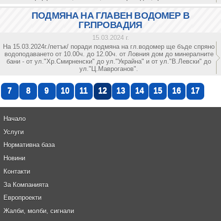
ПОДМЯНА НА ГЛАВЕН ВОДОМЕР В
ГР.ПРОВАДИЯ
15.03.2024 г.
На 15.03.2024г./петък/ поради подмяна на гл.водомер ще бъде спряно
водоподаването от 10.00ч. до 12.00ч. от Ловния дом до минералните
бани - от ул."Хр.Смирненски" до ул."Украйна" и от ул."В.Левски" до
ул."Ц.Мавроганов".
7
8
9
10
11
12
13
14
15
16
17
Начало
Услуги
Нормативна база
Новини
Контакти
За Компанията
Европроекти
Жалби, молби, сигнали