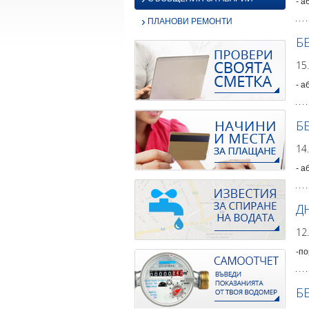
- а
›
ПЛАНОВИ РЕМОНТИ
Б
15
- а
Б
14
- а
Д
12
-по
Б