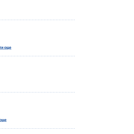
ти още
 още