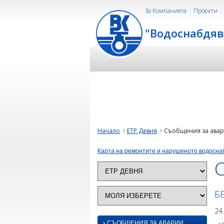
За Компанията
Проекти
"Водоснабдяв
Начало
ЕТР Девня
Съобщения за ава
Карта на ремонтите и нарушеното водосна
Б
24
›
СЪОБЩЕНИЯ ЗА АВАРИИ