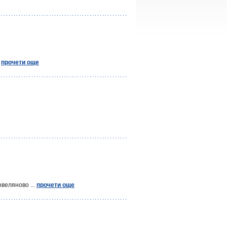
.
прочети още
овеляново ...
прочети още