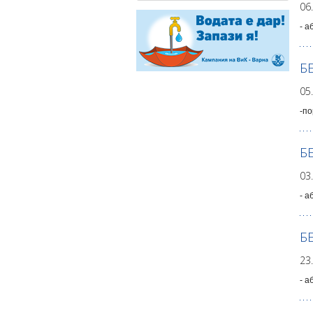
06
- а
Б
05
-по
Б
03
- а
Б
23
- а