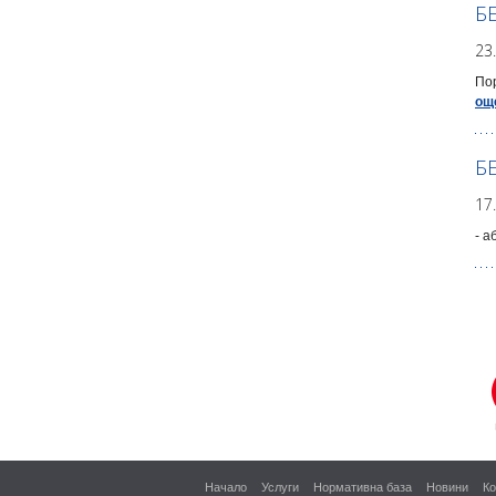
Б
23
Пор
ощ
Б
17
- а
Начало
Услуги
Нормативна база
Новини
Ко