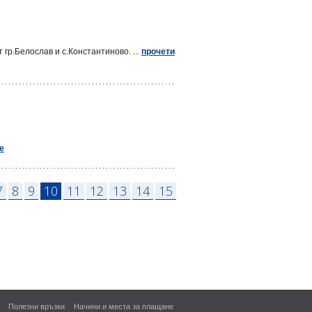
гр.Белослав и с.Константиново. ...
прочети
е
7
8
9
10
11
12
13
14
15
Полезни връзки
Начини и места за плащане