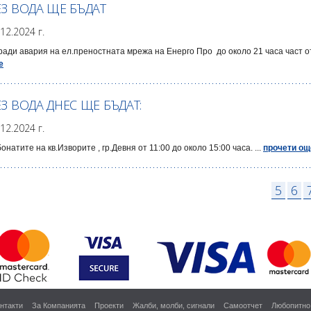
ЕЗ ВОДА ЩЕ БЪДАТ
.12.2024 г.
ади авария на ел.преностната мрежа на Енерго Про до около 21 часа част от 
е
ЕЗ ВОДА ДНЕС ЩЕ БЪДАТ:
.12.2024 г.
бонатите на кв.Изворите , гр.Девня от 11:00 до около 15:00 часа. ...
прочети ощ
5
6
нтакти
За Компанията
Проекти
Жалби, молби, сигнали
Самоотчет
Любопитно