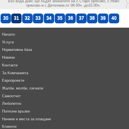
Без вода днес ще бъдат абонатите на с.Старо оряхово, с.Ново
оряхово и с.Детелина от 08.00ч. до15.00ч.
30
31
32
33
34
35
36
37
38
39
40
Начало
Услуги
Нормативна база
Новини
Контакти
За Компанията
Европроекти
Жалби, молби, сигнали
Самоотчет
Любопитно
Полезни връзки
Начини и места за плащане
Клиенти