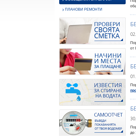
По
общ
›
ПЛАНОВИ РЕМОНТИ
Б
02
Пор
от 
Б
01
Пор
пр
Б
30
Пор
до 