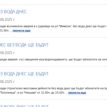
З ВОДА ДНЕС:
.06.2025 г.
ади възникнала авария в с.Царевци на ул."Мимоза", без вода днес ще бъдат а
21.00ч. ...
прочети още
НЕС БЕЗ ВОДА ЩЕ БЪДАТ:
.06.2025 г.
ради авария- със смущения във водоподаването, ще бъдат абонатите на село
ЕЗ ВОДА ДНЕС ЩЕ БЪДАТ:
.06.2025 г.
ади строително монтажни дейности без вода днес ще бъдат абонатите на гр. 
"Тополница", и ул."Нишава" от 11.00ч. до 15.00ч. ...
прочети още
ЕЗ ВОДА ДНЕС ЩЕ БЪДАТ: