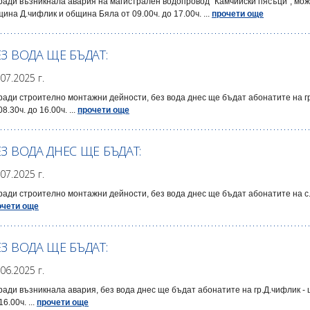
ради възникнала авария на магистрален водопровод "Камчийски пясъци", мо
ина Д.чифлик и община Бяла от 09.00ч. до 17.00ч. ...
прочети още
ЕЗ ВОДА ЩЕ БЪДАТ:
.07.2025 г.
ади строително монтажни дейности, без вода днес ще бъдат абонатите на г
08.30ч. до 16.00ч. ...
прочети още
ЕЗ ВОДА ДНЕС ЩЕ БЪДАТ:
.07.2025 г.
ади строително монтажни дейности, без вода днес ще бъдат абонатите на с.Го
очети още
ЕЗ ВОДА ЩЕ БЪДАТ:
.06.2025 г.
ади възникнала авария, без вода днес ще бъдат абонатите на гр.Д.чифлик - 
16.00ч. ...
прочети още