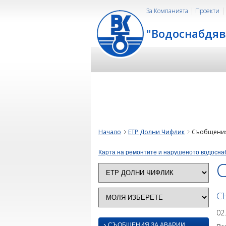
За Компанията
Проекти
"Водоснабдяв
Начало
ЕТР Долни Чифлик
Съобщения
Карта на ремонтите и нарушеното водосна
С
02
›
СЪОБЩЕНИЯ ЗА АВАРИИ