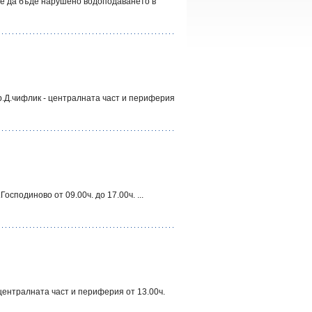
же да бъде нарушено водоподаването в
р.Д.чифлик - централната част и периферия
сподиново от 09.00ч. до 17.00ч. ...
централната част и периферия от 13.00ч.