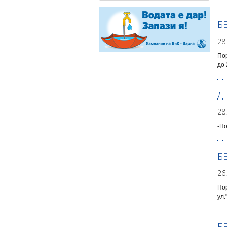
БЕ
28
Пор
до 
Д
28
-По
Б
26
Пор
ул.
Б