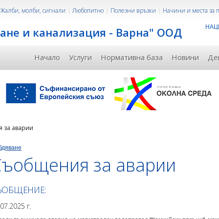
Жалби, молби, сигнали
Любопитно
Полезни връзки
Начини и места за
НАЦ
ане и канализация - Варна" ООД
Начало
Услуги
Нормативна база
Новини
Де
 за аварии
бдяване
Съобщения за аварии
ЪОБЩЕНИЕ:
.07.2025 г.