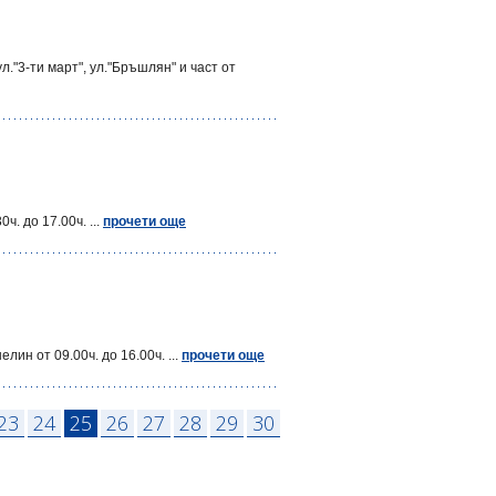
."3-ти март", ул."Бръшлян" и част от
. до 17.00ч. ...
прочети още
ин от 09.00ч. до 16.00ч. ...
прочети още
23
24
25
26
27
28
29
30