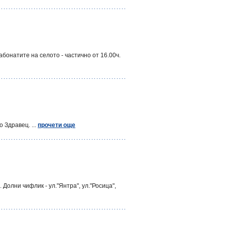
бонатите на селото - частично от 16.00ч.
 Здравец. ...
прочети още
Долни чифлик - ул."Янтра", ул."Росица",