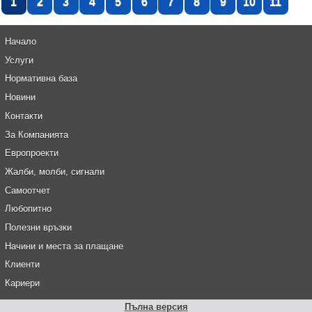
1
2
3
4
5
6
7
8
9
10
11
Начало
Услуги
Нормативна база
Новини
Контакти
За Компанията
Европроекти
Жалби, молби, сигнали
Самоотчет
Любопитно
Полезни връзки
Начини и места за плащане
Клиенти
Кариери
Пълна версия