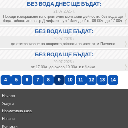
БЕЗ ВОДА ДНЕС ЩЕ БЪДАТ:
21.07.2026 г.
Поради извършване на строително монтажни дейности, без вода ще
бадат абонатите на гр.Д.чифлик - ул."Илинден" от 09.00ч. до 17.00ч.
БЕЗ ВОДА ЩЕ БЪДАТ:
20.07.2026 г.
до отстраняване на аварията,абонати на част от м.Пчелина
БЕЗ ВОДА ЩЕ БЪДАТ:
20.07.2026 г.
от 17.00ч. до около 19.30ч. к.к Чайка
4
5
6
7
8
9
10
11
12
13
14
Начало
Услуги
Нормативна база
Новини
Контакти