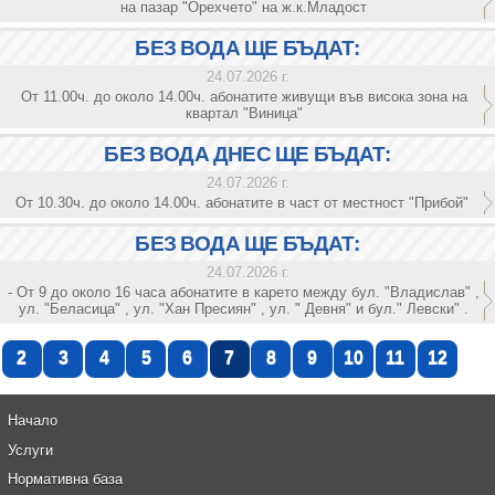
на пазар "Орехчето" на ж.к.Младост
БЕЗ ВОДА ЩЕ БЪДАТ:
24.07.2026 г.
От 11.00ч. до около 14.00ч. абонатите живущи във висока зона на
квартал "Виница"
БЕЗ ВОДА ДНЕС ЩЕ БЪДАТ:
24.07.2026 г.
От 10.30ч. до около 14.00ч. абонатите в част от местност "Прибой"
БЕЗ ВОДА ЩЕ БЪДАТ:
24.07.2026 г.
- От 9 до около 16 часа абонатите в карето между бул. "Владислав" ,
ул. "Беласица" , ул. "Хан Пресиян" , ул. " Девня" и бул." Левски" .
2
3
4
5
6
7
8
9
10
11
12
Начало
Услуги
Нормативна база